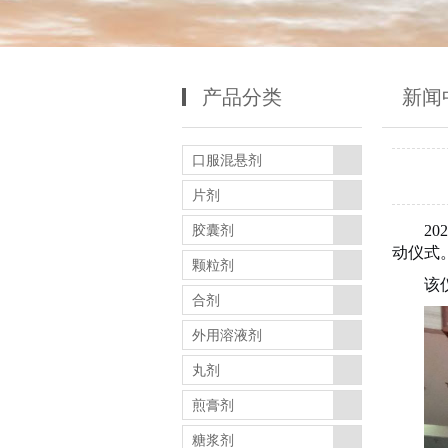
产品分类
新闻
口服混悬剂
片剂
2
胶囊剂
动仪式
颗粒剂
该
合剂
外用溶液剂
丸剂
煎膏剂
糖浆剂