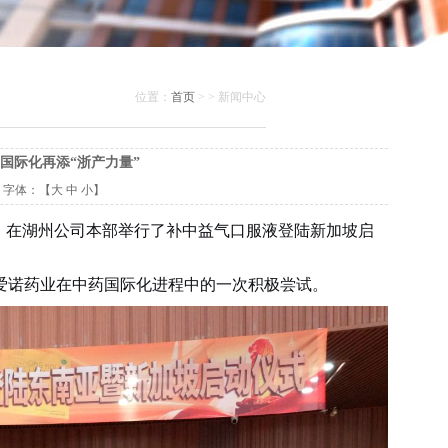
位置：
首页
> > 新闻中心
国际化再添“浙产力量”
1 字体：【
大
中
小
】
）在湖州
公司本部
举行了补中益气口服液
登陆
新加坡启
爱诺药业在中药国际化进程中的一次积极尝试。