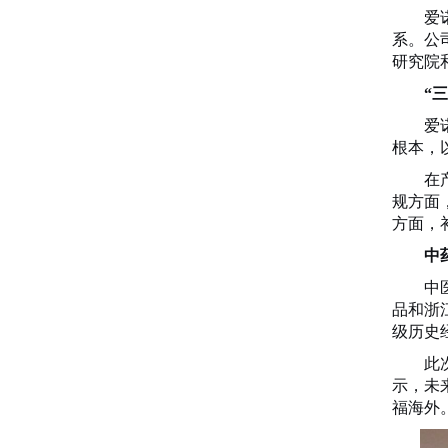
爱
系。公
研究院
“
爱
根本，
在
规方面
方面，
中
中
品和浙
级历史
此
示，未
福海外