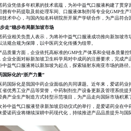
诺药业凭借多年积累的技术底蕴，为补中益气口服液构建了贯穿
司拥有中药提取及前处理车间、口服液体制剂等专业化
GMP生
和技术中心，与国内知名科研院所开展产学研合作，为产品符合
三步走”稳步布局新加坡市场
诺药业相关负责人表示，为将补中益气口服液成功推向新加坡市
以法规合规为保障，以中医药文化传播为纽带。
产品质量方面，企业依托高标准的
GMP生产体系和全链条质量
，企业全面对标新加坡卫生科学局对中成药的注册要求，完成产
补中益气口服液将以新加坡为起点，探索辐射东南亚市场的路径
药国际化的
“浙产力量”
医药国际化是我国中药企业面临的共同课题。近年来，爱诺药业
江省优秀工业产品
等荣誉
，
中药制剂生产设备更新及管理系统提
经典产业生产制造方式转型示范项目
，为产品走向国际市场积累
次补中益气口服液登录新加坡启动仪式的举行，是爱诺药业在中
来爱诺药业将继续深耕中药现代化，持续推进产品品质提升与国
。